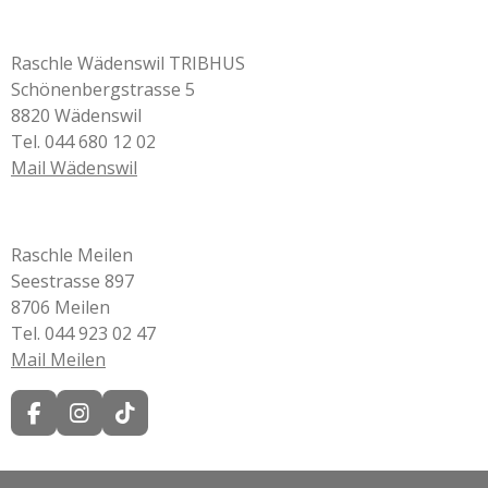
Raschle Wädenswil TRIBHUS
Schönenbergstrasse 5
8820 Wädenswil
Tel. 044 680 12 02
Mail Wädenswil
Raschle Meilen
Seestrasse 897
8706 Meilen
Tel. 044 923 02 47
Mail Meilen
F
I
T
a
n
i
c
s
k
e
t
T