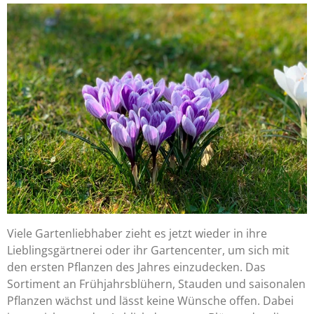
Viele Gartenliebhaber zieht es jetzt wieder in ihre
Lieblingsgärtnerei oder ihr Gartencenter, um sich mit
den ersten Pflanzen des Jahres einzudecken. Das
Sortiment an Frühjahrsblühern, Stauden und saisonalen
Pflanzen wächst und lässt keine Wünsche offen. Dabei