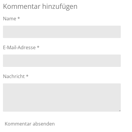
Kommentar hinzufügen
l
l
l
l
e
e
e
e
n
n
n
n
Name *
E-Mail-Adresse *
Nachricht *
Kommentar absenden