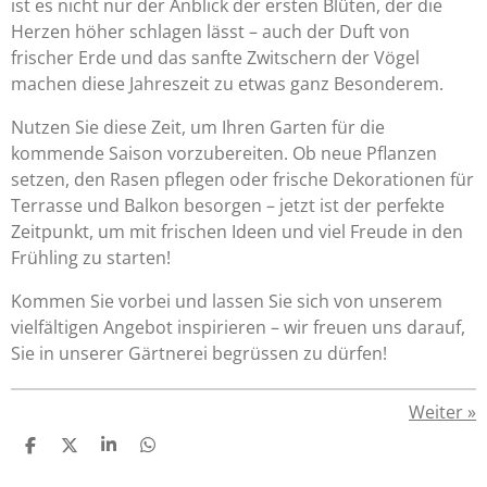
ist es nicht nur der Anblick der ersten Blüten, der die
Herzen höher schlagen lässt – auch der Duft von
frischer Erde und das sanfte Zwitschern der Vögel
machen diese Jahreszeit zu etwas ganz Besonderem.
Nutzen Sie diese Zeit, um Ihren Garten für die
kommende Saison vorzubereiten. Ob neue Pflanzen
setzen, den Rasen pflegen oder frische Dekorationen für
Terrasse und Balkon besorgen – jetzt ist der perfekte
Zeitpunkt, um mit frischen Ideen und viel Freude in den
Frühling zu starten!
Kommen Sie vorbei und lassen Sie sich von unserem
vielfältigen Angebot inspirieren – wir freuen uns darauf,
Sie in unserer Gärtnerei begrüssen zu dürfen!
Weiter
»
T
T
T
T
e
e
e
e
i
i
i
i