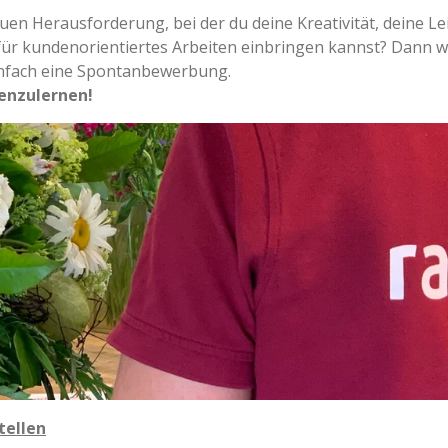
uen Herausforderung, bei der du deine Kreativität, deine Le
r kundenorientiertes Arbeiten einbringen kannst? Dann wir
infach eine Spontanbewerbung.
nenzulernen!
tellen