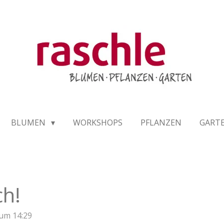
BLUMEN
WORKSHOPS
PFLANZEN
GART
ch!
 um 14:29